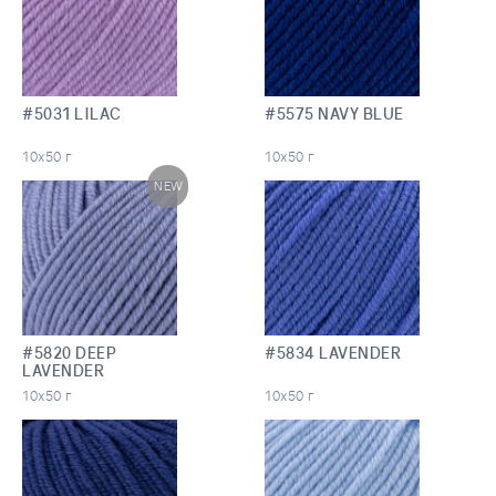
#5031 LILAC
#5575 NAVY BLUE
10х50 г
10х50 г
NEW
#5820 DEEP
#5834 LAVENDER
LAVENDER
10х50 г
10х50 г