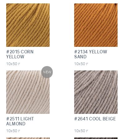
#2015 CORN
#2134 YELLOW
YELLOW
SAND
10х50 г
10х50 г
NEW
#2511 LIGHT
#2641 COOL BEIGE
ALMOND
10х50 г
10х50 г