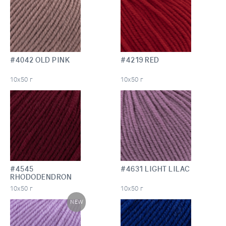
#4042 OLD PINK
#4219 RED
10х50 г
10х50 г
#4545
#4631 LIGHT LILAC
RHODODENDRON
10х50 г
10х50 г
NEW